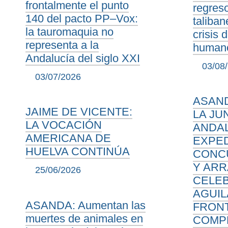
frontalmente el punto
regreso
140 del pacto PP–Vox:
taliban
la tauromaquia no
crisis 
representa a la
humano
Andalucía del siglo XXI
03/08
03/07/2026
ASAND
JAIME DE VICENTE:
LA JU
LA VOCACIÓN
ANDAL
AMERICANA DE
EXPED
HUELVA CONTINÚA
CONC
Y AR
25/06/2026
CELE
AGUIL
ASANDA: Aumentan las
FRON
muertes de animales en
COMP