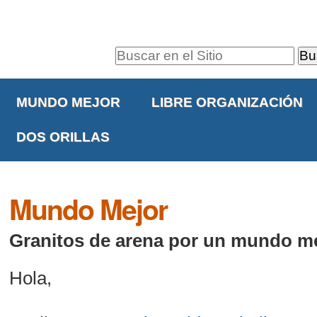
Cambiar
Herramientas
a
Personales
contenido.
Buscar
|
Navegación
Búsqueda
Saltar
Avanzada…
MUNDO MEJOR
LIBRE ORGANIZACIÓN
a
navegación
DOS ORILLAS
Mundo Mejor
Granitos de arena por un mundo m
Hola,