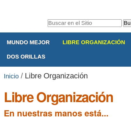
Cambiar
Herramientas
a
Personales
contenido.
Buscar
|
Navegación
Búsqueda
Saltar
Avanzada…
MUNDO MEJOR
LIBRE ORGANIZACIÓN
a
navegación
DOS ORILLAS
/
Libre Organización
Inicio
Libre Organización
En nuestras manos está...