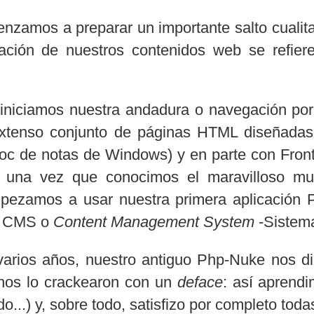
zamos a preparar un importante salto cualitat
ración de nuestros contenidos web se refie
iniciamos nuestra andadura o navegación p
xtenso conjunto de páginas HTML diseñadas
bloc de notas de Windows) y en parte con Fro
 una vez que conocimos el maravilloso mu
mpezamos a usar nuestra primera aplicació
n CMS o
Content Management System
-Sistema
varios años, nuestro antiguo Php-Nuke nos di
nos lo crackearon con un
deface
: así aprend
do...) y, sobre todo, satisfizo por completo to