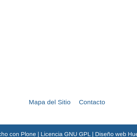
Mapa del Sitio
Contacto
ho con Plone
|
Licencia GNU GPL
|
Diseño web Hu