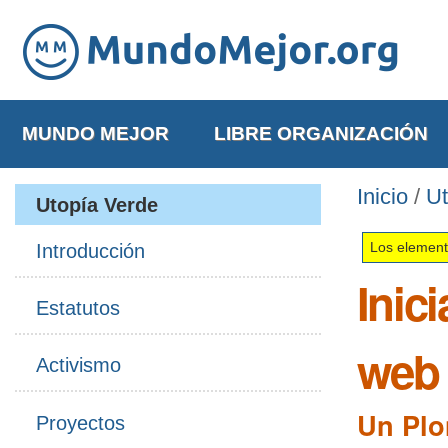
Cambiar
Herramientas
a
Personales
contenido.
Navegación
|
Saltar
MUNDO MEJOR
LIBRE ORGANIZACIÓN
a
navegación
Inicio
/
Ut
Utopía Verde
Introducción
Los element
Inic
Estatutos
web
Activismo
Un Plo
Proyectos