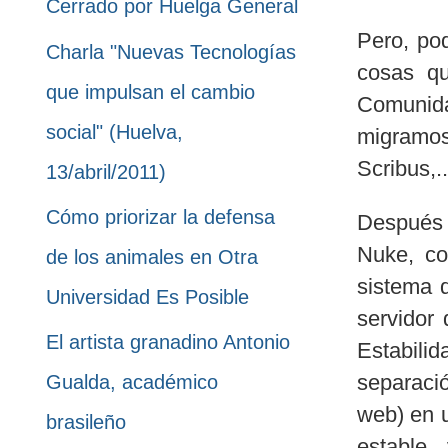
Cerrado por Huelga General
Pero, po
Charla "Nuevas Tecnologías
cosas qu
que impulsan el cambio
Comunida
social" (Huelva,
migramos
Scribus,..
13/abril/2011)
Cómo priorizar la defensa
Después 
Nuke, co
de los animales en Otra
sistema 
Universidad Es Posible
servidor
El artista granadino Antonio
Estabili
separació
Gualda, académico
web) en u
brasileño
estable