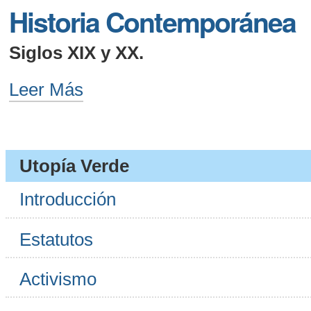
Historia Contemporánea
-
Siglos XIX y XX.
Historia
Leer Más
Contemporánea
-
Utopía Verde
Introducción
Estatutos
Activismo