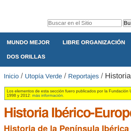
Cambiar
Herramientas
a
Personales
contenido.
Buscar
|
Navegación
Búsqueda
Saltar
Avanzada…
MUNDO MEJOR
LIBRE ORGANIZACIÓN
a
navegación
DOS ORILLAS
/
/
/
Histori
Inicio
Utopía Verde
Reportajes
Los elementos de esta sección fuero publicados por la Fundación 
1998 y 2012:
más información
.
Historia Ibérico-Euro
Historia de la Península Ibérica