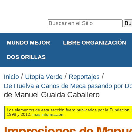
Cambiar
Herramientas
a
Personales
contenido.
Buscar
|
Navegación
Búsqueda
Saltar
Avanzada…
MUNDO MEJOR
LIBRE ORGANIZACIÓN
a
navegación
DOS ORILLAS
/
/
/
Inicio
Utopía Verde
Reportajes
De Huelva a Caños de Meca pasando por D
de Manuel Gualda Caballero
Los elementos de esta sección fuero publicados por la Fundación 
1998 y 2012:
más información
.
Impresiones de Manu